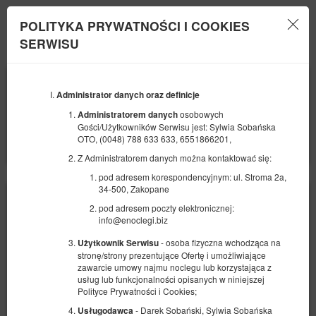
POLITYKA PRYWATNOŚCI I COOKIES
Menu
SERWISU
POCZĄTEK
KONIEC
22
27
SIERPNIA
Administrator danych oraz definicje
SIERPNIA
2026
2026
osobowych
Administratorem danych
Gości/Użytkowników Serwisu jest: Sylwia Sobańska
LICZBA OSÓB
OTO, (0048) 788 633 633, 6551866201,
2
FILTRY
Z Administratorem danych można kontaktować się:
pod adresem korespondencyjnym: ul. Stroma 2a,
34-500, Zakopane
pod adresem poczty elektronicznej:
info@enoclegi.biz
- osoba fizyczna wchodząca na
Użytkownik Serwisu
stronę/strony prezentujące Ofertę i umożliwiające
zawarcie umowy najmu noclegu lub korzystająca z
usług lub funkcjonalności opisanych w niniejszej
Polityce Prywatności i Cookies;
- Darek Sobański, Sylwia Sobańska
Usługodawca