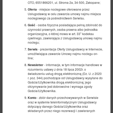
OTO, 6551866201, ul. Stroma 2a, 34-500, Zakopane;
- miejsce noclegowe oferowane przez
Oferta
Usługodawcę w celu zawarcia umowy najmu miejsca
noclegowego za pośrednictwem Serwisu.
- osoba fizyczna posiadająca pełną zdolność do
Gość
czynności prawnych, osoba prawna albo jednostka
1
organizacyjna, o której mowa w art. 33
kodeksu
cywilnego, zawierająca z Usługodawcą umowę najmu
noclegu;
- prezentacja Oferty Usługodawcy w Internecie,
Serwis
umożliwiająca zawarcie Umowy najmu noclegu on-
line;
- informacje, w tym informacje handlowe w
Newsletter
rozumieniu ustawy z dnia 18 lipca 2002r. o
świadczeniu usług drogą elektroniczną (Dz. U. z 2020
Zakopane Dobre Kwatery pokój nr 4
r. poz. 344) pochodzące od Usługodawcy wysyłane do
Gościa/Użytkownika drogą elektroniczną; jego
z aneksem i łazienką
otrzymywanie jest dobrowolne i wymaga zgody
Gościa/Użytkownika.
Dostępna liczba: 1
- zbiór danych przechowywanych w Serwisie
Konto
2
2 osoby
pow. 12,00 m
2 łóżka pojedyncze (Single)
oraz w systemie teleinformatycznym Usługodawcy
dotyczący danego Gościa/Użytkownika oraz
składanych przez niego rezerwacji i zawieranych