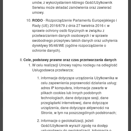
umów, z wykorzystaniem którego Gość/Użytkownik
1 050,00 zł
Serwisu może składać zamówienia oraz zawierać
2 osoby / 5 nocy
umowy.
- Rozporządzenie Parlamentu Europejskiego i
RODO
Rady (UE) 2016/679 z dnia 27 kwietnia 2016 r. w
Udostępnij
Szczegóły
Dostępność
sprawie ochrony osób fizycznych w związku z
przetwarzaniem danych osobowych i w sprawie
Oferta bezzwrotna
swobodnego przepływu takich danych oraz uchylenia
Przedpłata 30%
Wymagana minimalna długość rezerwacji to 5 dób
?
dyrektywy 95/46/WE (ogólne rozporządzenie o
Dowolny początek rezerwacji
Dowolny koniec rezerwacji
ochronie danych).
Oferta bezzwrotna
?
Cele, podstawy prawne oraz czas przetwarzania danych
1 050,00 PLN
W celu realizacji Umowy najmu noclegu na odległość
Usługodawca przetwarza:
Wybierz
informacje dotyczące urządzenia Użytkownika w
celu zapewnienia poprawności działania usług:
adres IP komputera, informacje zawarte w
plikach cookies lub innych podobnych
X
Strona korzysta z plików cookie w celu realizacji usług zgodnie z
technologiach, dane dotyczące sesji, dane
Polityką dotyczącą cookies
. Możesz określić warunki
przeglądarki internetowej, dane dotyczące
przechowywania lub dostępu do cookie w Twojej przeglądarce.
urządzenia, dane dotyczące aktywności na
Stronie, w tym na poszczególnych podstronach;
Bezpieczeństwo
informacje o geolokalizacji, jeżeli
Gość/Użytkownik wyraził zgodę na dostęp
Najwyższy poziom bezpieczeństwa zapewnia zgodność ze
standardem PCI DSS.
usługodawcy do geolokalizacji. Informacja o